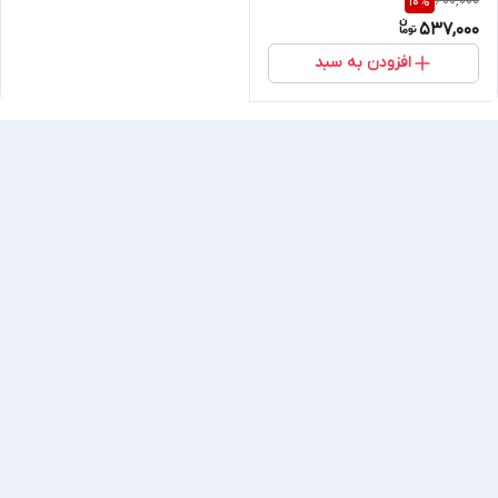
600,000
10
%
537,000
افزودن به سبد