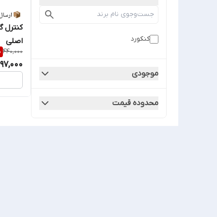
کنکورد
اصلی
%
440,000
97,000
موجودی
محدوده قیمت