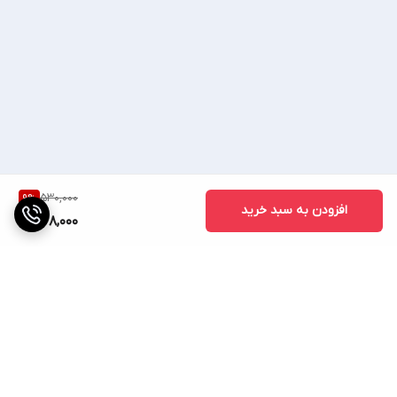
530,000
9
%
افزودن به سبد خرید
478,000