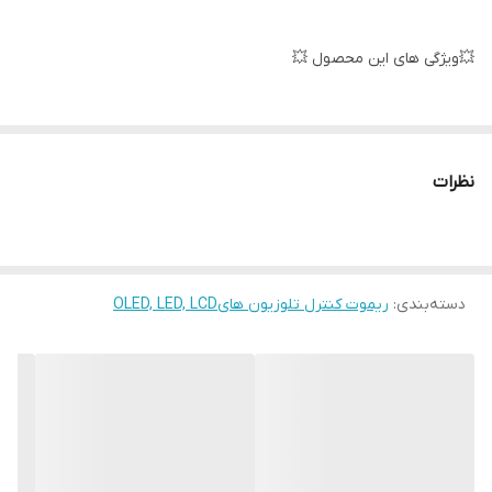
💥ویژگی های این محصول 💥
لاستیک های مقاوم✅
نظرات
كيفيت فوق العاده ✅
دسته‌بندی
:
ریموت کنترل تلوزیون هایOLED, LED, LCD
جنس مرغوب اولیه ✅
آی سی تک بزرگ ✅