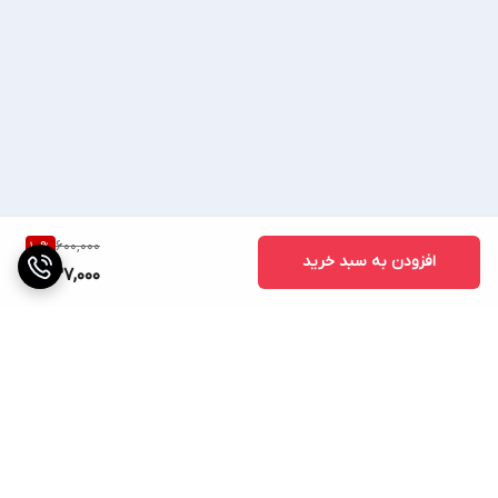
♦صوتی تصویری ساسانی ♦
🔷(ساسانی کالا) 🔷
600,000
10
%
افزودن به سبد خرید
📢 اعتماد شما اعتبار 35ساله ماست📢
537,000
با یک بار خرید مشتری
دائم ما خواهید بود... 🌈
🌹خیلی مخلصیم 🌹