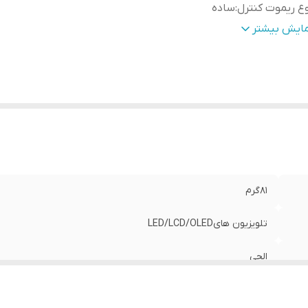
ع ریموت کنترل
:
ساده
الت کالا
:
اصل
مایش بیشتر
طح کیفیت محصول
:
عالی
81گرم
تلویزیون هایLED/LCD/OLED
الجی
ساده