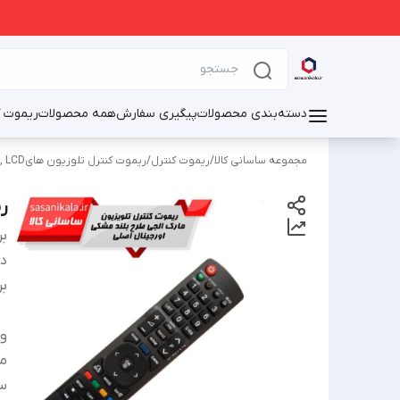
دسته‌بندی محصولات
پیگیری سفارش
همه محصولات
ریموت ک
مجموعه ساسانی کالا
/
ریموت کنترل
/
ریموت کنترل تلوزیون هایOLED, LED, LCD
ر
بر
دس
بر
و
من
سا