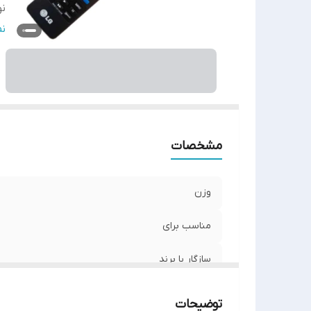
نو
اص
ن
س
مشخصات
وزن
مناسب برای
سازگار با برند
نوع ریموت کنترل
توضیحات