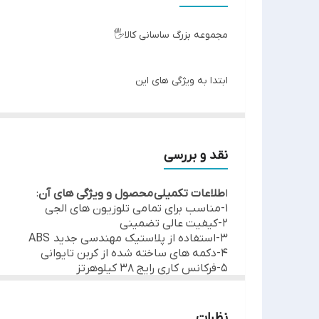
اصالت کالا
مجموعه بزرگ ساسانی کالا🖐
سطح کیفیت محصول
ابتدا به ویژگی های این
محصول می پردازیم: 💫
◉ دارای کربن باکیفیت در ساخت دکمه ها ✅
نقد و بررسی
◉ بدنه مقاوم مهندسی ABS ✅
ا
طلاعات تکمیلی محصول و ویژگی های آن
:
◉ برد مفید بالا و حدود 20 متر ✅
1-مناسب برای تمامی تلوزیون های الجی
◉ دکمه های نرم وخوش فرم ✅
2-کیفیت عالی تضمینی
3-استفاده از پلاستیک مهندسی جدید ABS
◉ فرکانس کاری رایج 38 کیلوهرتز✅
4-دکمه های ساخته شده از کربن تایوانی
◉ آی سی بزرگ قابل تعمیر ✅
5-فرکانس کاری رایج 38 کیلوهرتز
6-مسافت پاسخگویی 15متری
◉ وزن مناسب و... ✅
تفاوت شگفت انگیز و اساسی این محصول با کالاه
(این محصول برخلاف کالا های مشابه
باتمامی تلو
نظرات