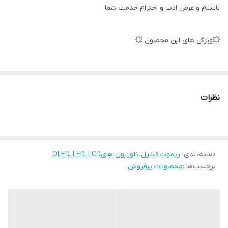
باسلام و عرض ادب و احترام خدمت شما
💥ویژگی های این محصول 💥
لاستیک های مقاوم✅
نظرات
كيفيت فوق العاده ✅
دسته‌بندی
:
ریموت کنترل تلوزیون هایOLED, LED, LCD
برچسب‌ها :
محصولات پرفروش
جنس مرغوب اولیه ✅
آی سی تک بزرگ ✅