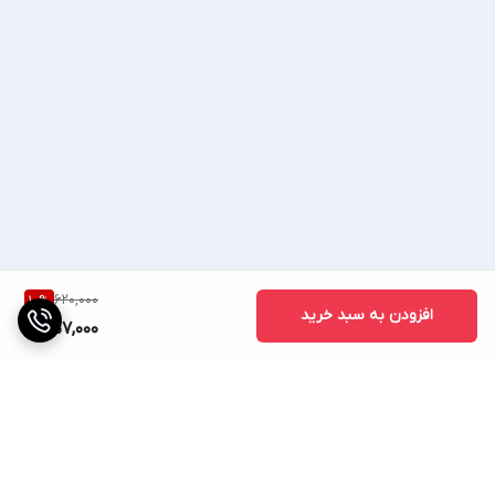
💥 شماره واتساپ، روبیکا، تلگرام: 💥
💥09023429854💥
♦صوتی تصویری ساسانی ♦
620,000
10
%
افزودن به سبد خرید
557,000
🔷(ساسانی کالا) 🔷
📢 اعتماد شما اعتبار 35ساله ماست📢