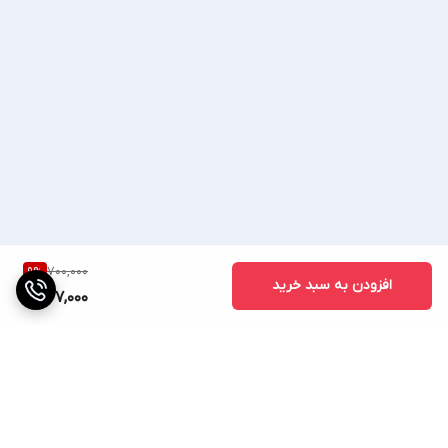
💥 شماره واتساپ، روبیکا، تلگرام: 💥
💥09023429854💥
♦صوتی تصویری ساسانی ♦
700,000
9
%
افزودن به سبد خرید
637,000
🔷(ساسانی کالا) 🔷
📢 اعتماد شما اعتبار 35ساله ماست📢