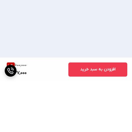
💥 شماره واتساپ، روبیکا، تلگرام: 💥
💥09023429854💥
600,000
10
%
افزودن به سبد خرید
♦صوتی تصویری ساسانی ♦
537,000
🔷(ساسانی کالا) 🔷
📢 اعتماد شما اعتبار 35ساله ماست📢
با یک بار خرید مشتری