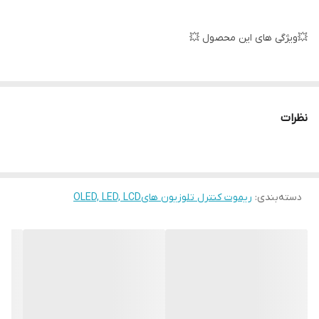
💥ویژگی های این محصول 💥
لاستیک های مقاوم✅
نظرات
كيفيت فوق العاده ✅
دسته‌بندی
:
ریموت کنترل تلوزیون هایOLED, LED, LCD
جنس مرغوب اولیه ✅
آی سی تک بزرگ ✅