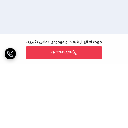
💥 شماره واتساپ، روبیکا، تلگرام: 💥
💥09023429854💥
جهت اطلاع از قیمت و موجودی تماس بگیرید.
09023429854
♦صوتی تصویری ساسانی ♦
🔷(ساسانی کالا) 🔷
📢 اعتماد شما اعتبار 35ساله ماست📢
با یک بار خرید مشتری
برگشت به بالا
دائم ما خواهید بود... 🌈