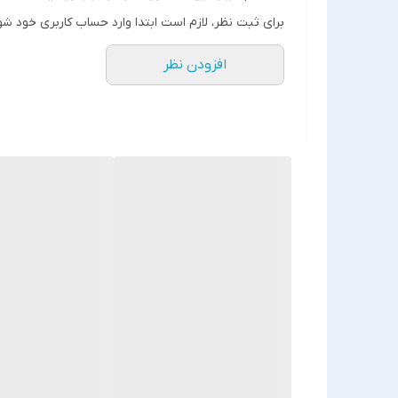
برای ثبت نظر، لازم است ابتدا وارد حساب کاربری خود شو
افزودن نظر
جنس مرغوب اولیه ✅
آی سی تک بزرگ ✅
تغذیه: دو عدد باطری نیم قلمی ✅
چشمی از راه دور و..... ✅
❌توجه نمایید :❌