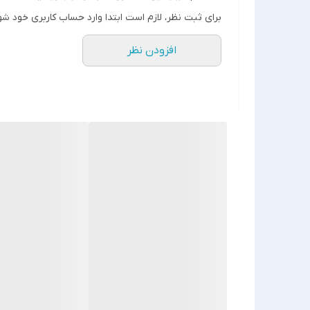
برای ثبت نظر، لازم است ابتدا وارد حساب کاربری خود شو
افزودن نظر
جنس مرغوب اولیه ✅
آی سی تک بزرگ ✅
تغذیه: دو عدد باطری نیم قلمی ✅
چشمی از راه دور و..... ✅
❌توجه نمایید :❌