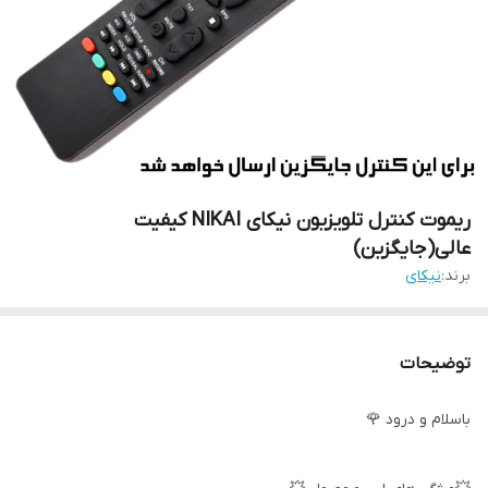
ریموت کنترل تلویزیون نیکای NIKAI کیفیت
عالی(جایگزین)
برند:
نیکای
توضیحات
باسلام و درود 🌹