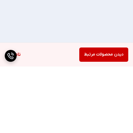
💥09023429854💥
🔷(ساسانی کالا) 🔷
📢 رضایت شما افتخار ماست📢
دیدن محصولات مرتبط
ناموجود
برگشت به بالا