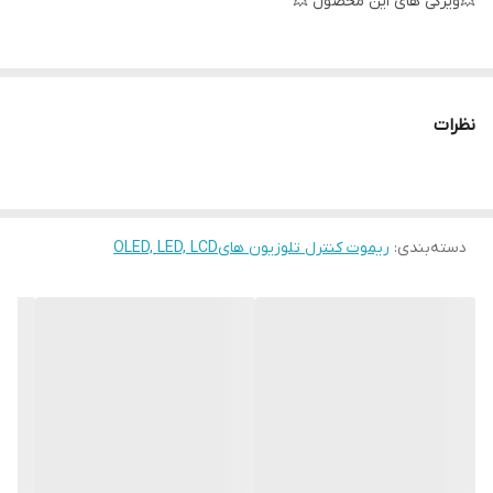
💥ویژگی های این محصول 💥
لاستیک های مقاوم✅
نظرات
كيفيت فوق العاده ✅
جنس مرغوب اولیه ✅
دسته‌بندی
:
ریموت کنترل تلوزیون هایOLED, LED, LCD
آی سی تک بزرگ ✅
تغذیه: دو عدد باطری نیم قلمی ✅
جنس بدنه مرغوب پلاستیکABS✅