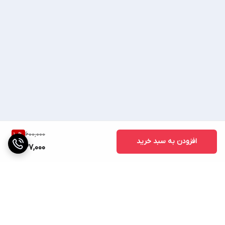
💥 شماره واتساپ، روبیکا، تلگرام: 💥
💥09023429854💥
🔷(ساسانی کالا) 🔷
📢 رضایت شما افتخار ماست📢
600,000
10
%
افزودن به سبد خرید
537,000