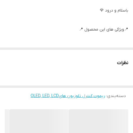
باسلام و درود 🌹
📍ویژگی های این محصول 📍
لاستیک های مقاوم✅
نظرات
كيفيت فوق العاده ✅
جنس مرغوب اولیه ✅
دسته‌بندی
:
ریموت کنترل تلوزیون هایOLED, LED, LCD
آی سی تک بزرگ ✅
تغذیه: دو عدد باطری نیم قلمی ✅