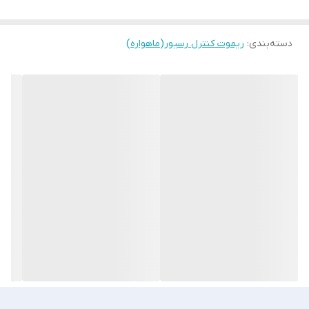
با کنترل قبلی خود شما
دسته‌بندی
:
هم شکل و هم قیافه باشد
و
ریموت کنترل رسیور(ماهواره)
مدل،سری کنترل مهم نیست.️
✔️
🔹درضمن چنانچه در انتخاب کالا تردید یا سوالی دارید قبل سفارش از
طریق واتساپ،روبیکا،ایتا با شماره پشتیبانی 09023429854
با همکاران متخصص ما در ارتباط باشید.
به ویژگی های این
محصول می پردازیم: 💫
◉ دارای کربن باکیفیت در ساخت دکمه ها ✅
◉ بدنه مقاوم مهندسی ABS ✅
◉ برد مفید بالا و حدود 20 متر ✅
◉ دکمه های نرم وخوش فرم ✅