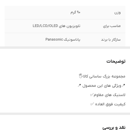
وزن
90 گرم
مناسب برای
تلویزیون های LED/LCD/OLED
سازگار با برند
پاناسونیک Panasonic
سطح کیفیت
عالی
محصول
توضیحات
نوع ریموت کنترل
ساده،مادون قرمزIR
مجموعه بزرگ ساسانی کالا🖐
📍ویژگی های این محصول 📍
رنگ
مشکی
لاستیک های مقاوم✅
كيفيت فوق العاده ✅
جنس مرغوب اولیه ✅
آی سی تک بزرگ ✅
نقد و بررسی