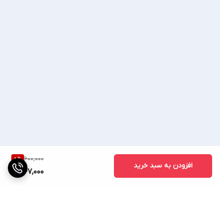
600,000
8
%
افزودن به سبد خرید
547,000