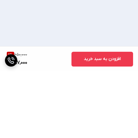
650,000
9
%
افزودن به سبد خرید
587,000
برگشت به بالا