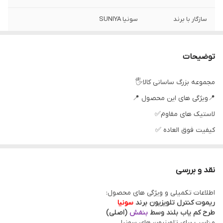
سازگار با برند
سونیا SUNIYA
سطح کیفیت
عالی
محصول
توضیحات
نوع ریموت کنترل
ساده،مادون قرمز
مجموعه بزرگ ساسانی کالا🖐
📍ویژگی های این محصول 📍
رنگ
مشکی
لاستیک های مقاوم✅
كيفيت فوق العاده ✅
جنس مرغوب اولیه ✅
آی سی تک بزرگ ✅
نقد و بررسی
تغذیه: دو عدد باطری نیم قلمی ✅
اطلاعات تکمیلی و ویژگی های محصول:
جنس بدنه مرغوب پلاستیکABS✅
ریموت کنترل تلویزیون برند
سونیا
چشمی از راه دور و..... ✅
طرح کم یاب بلند وسط
بنفش
(اصلی)
مناسب برای تلویزیون های سونیا