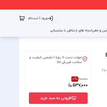
ورود | ثبت‌نام
نین و مقررات
راه های ارتباطی با پشتیبانی
MA مدل EN-
مهلت تست 7 روزه | تضمین کیفیت و
سلامت فیزیکی کالا
TV r
10
%
600,000
537,000
افزودن به سبد خرید