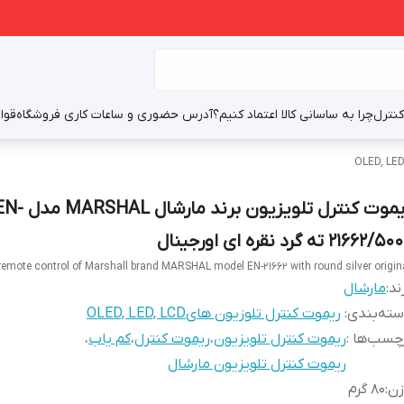
نترل
چرا به ساسانی کالا اعتماد کنیم؟
آدرس حضوری و ساعات کاری فروشگاه
قوا
ریموت کنترل تلویزیون برند مارشال RSHAL
21662/5 ته گرد نقره ای اورجینال
emote control of Marshall brand MARSHAL model EN-21662 with round silver origin
ند:
مارشال
ته‌بندی
:
ریموت کنترل تلوزیون هایOLED, LED, LCD
چسب‌ها :
ریموت کنترل تلویزیون
،
ریموت کنترل
،
کم یاب
،
ریموت کنترل تلویزیون مارشال
زن
:
80 گرم