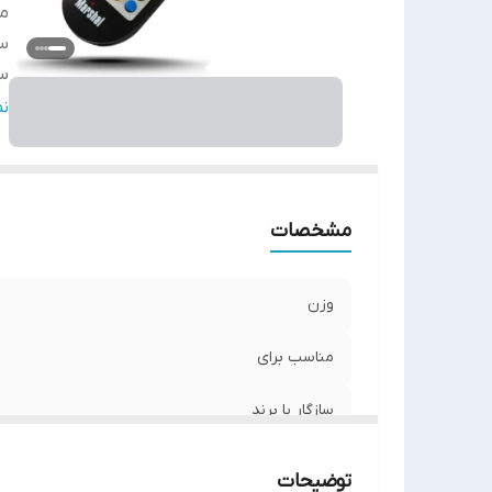
من
سا
س
نو
ن
اص
ر
مشخصات
وزن
مناسب برای
سازگار با برند
سطح کیفیت محصول
توضیحات