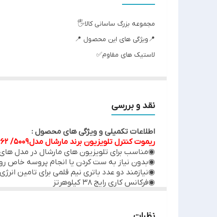
نوع ریموت کنترل
مجموعه بزرگ ساسانی کالا🖐
اصالت کالا
📍ویژگی های این محصول 📍
لاستیک های مقاوم✅
رنگ
كيفيت فوق العاده ✅
جنس مرغوب اولیه ✅
آی سی تک بزرگ ✅
نقد و بررسی
تغذیه: دو عدد باطری نیم قلمی ✅
اطلاعات تکمیلی و ویژگی های محصول :
جنس بدنه مرغوب پلاستیکABS✅
ریموت کنترل تلویزیون برند مارشال مدل EN-21662 /5009 ته گرد نقره ای اورجینال
چشمی از راه دور و..... ✅
◉مناسب برای تلویزیون های مارشال در مدل های مختلف از ج
◉بدون نیاز به ست کردن یا انجام پروسه خاص ر
◉نیازمند دو عدد باتری نیم قلمی برای تامین انرژی
❌توجه نمایید :❌
◉فرکانس کاری رایج 38 کیلوهرتز
◉بدنه مقاوم مهندسی شده
💢 زمانی که ظاهر کنترلها شبیه هم باشند ۹۹ درصد همسان هستند و فرکانس یکسانی دارند.💢
◉فاصله پاسخگویی 20 متری تا چشمی
👁️‍🗨️این کنترل برای کارکرد نیازی به ست کردن یا هیچ
نظرات