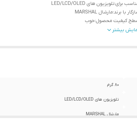
اسب برای
:
تلویزیون های LED/LCD/OLED
زگار با برند
:
مارشال MARSHAL
طح کیفیت محصول
:
خوب
ع ریموت کنترل
:
ساده
مایش بیشتر
الت کالا
:
اصل
نگ
:
نقره ای
80 گرم
تلویزیون های LED/LCD/OLED
مارشال MARSHAL
خوب