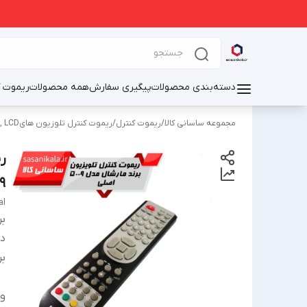
دسته‌بندی محصولات
پیگیری سفارش
همه محصولات
ریموت ک
مجموعه ساسانی کالا
/
ریموت کنترل
/
ریموت کنترل تلوزیون هایOLED, LED, LCD
009
al
بر
دس
بر
و