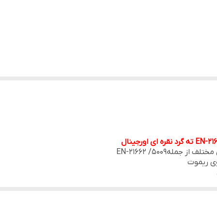
ساده
اصل
نقره ای
ملهEN-21662 /5009
وی ریموت
 مورد دیگری ندارد و به راحتی و بدون هیچ گونه پروسه خاصی بر روی دستگاه شما