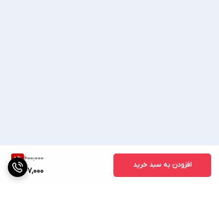
600,000
8
%
افزودن به سبد خرید
547,000