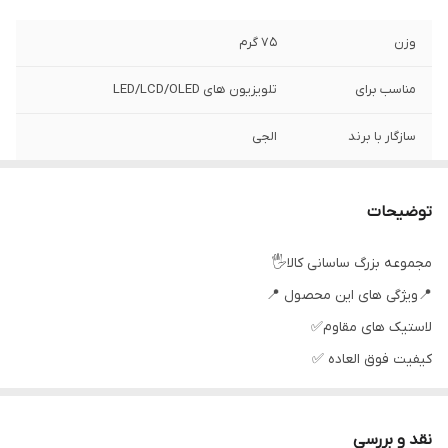
وزن
75 گرم
مناسب برای
تلویزیون های LED/LCD/OLED
سازگار با برند
الجی
سطح کیفیت
عالی
محصول
توضیحات
نوع ریموت کنترل
ساده
مجموعه بزرگ ساسانی کالا🖐
📍ویژگی های این محصول 📍
رنگ
مشکی
لاستیک های مقاوم✅
اصالت کالا
اصل
كيفيت فوق العاده ✅
جنس مرغوب اولیه ✅
آی سی تک بزرگ ✅
نقد و بررسی