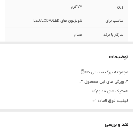
وزن
77 گرم
مناسب برای
تلویزیون های LED/LCD/OLED
سازگار با برند
صنام
سطح کیفیت
عالی
محصول
توضیحات
نوع ریموت کنترل
ساده
مجموعه بزرگ ساسانی کالا🖐
📍ویژگی های این محصول 📍
اصالت کالا
اصل
لاستیک های مقاوم✅
رنگ
مشکی
كيفيت فوق العاده ✅
جنس مرغوب اولیه ✅
آی سی تک بزرگ ✅
نقد و بررسی
تغذیه: دو عدد باطری نیم قلمی ✅