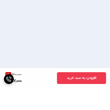
540,000
9
%
افزودن به سبد خرید
487,000