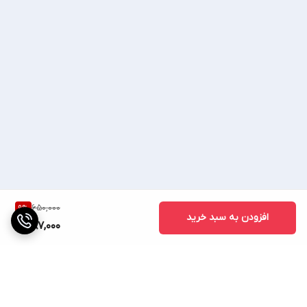
650,000
9
%
افزودن به سبد خرید
587,000