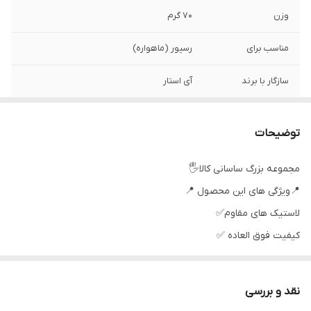
وزن
70 گرم
مناسب برای
رسیور (ماهواره)
سازگار با برند
آی استار
سطح کیفیت
عالی
محصول
توضیحات
نوع ریموت کنترل
ساده مادون قرمز
مجموعه بزرگ ساسانی کالا🖐
📍ویژگی های این محصول 📍
اصالت کالا
اصل
لاستیک های مقاوم✅
رنگ
مشکی
كيفيت فوق العاده ✅
جنس مرغوب اولیه ✅
آی سی تک بزرگ ✅
نقد و بررسی
تغذیه: دو عدد باطری نیم قلمی ✅