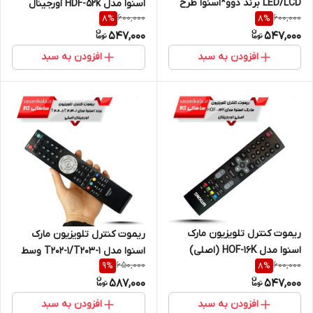
LED/LCD برند دوو*اسنوا طرح
اسنوا مدل HDF-52k اورجینال
600,000
600,000
8
%
8
%
ولم آبی مدل R-100WB اصلی
547,000
547,000
افزودن به سبد
افزودن به سبد
ریموت کنترل تلویزیون مارک
ریموت کنترل تلویزیون مارک
اسنوا مدل HOF-16K (اصلی)
اسنوا مدل T202-1/T203-1 وسط
650,000
600,000
9
%
8
%
نقره ای (اصلی)
587,000
547,000
افزودن به سبد
افزودن به سبد