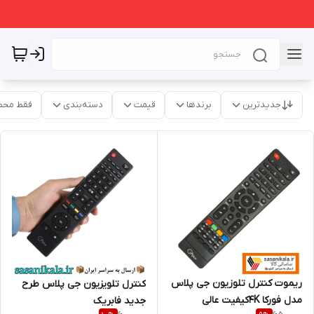
جدیدترین
برندها
قیمت
دسته‌بندی
فقط محص
ریموت کنترل تلوزیون جی پلاس
کنترل تلویزیون جی پلاس طرح
مدل فورکا 4Kکیفیت عالی
جدید فابریک