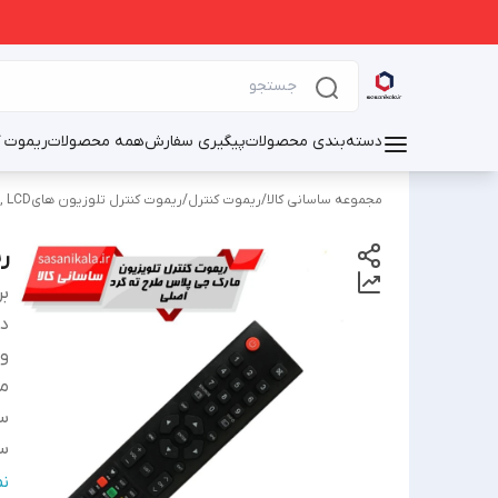
دسته‌بندی محصولات
پیگیری سفارش
همه محصولات
ریموت ک
مجموعه ساسانی کالا
/
ریموت کنترل
/
ریموت کنترل تلوزیون هایOLED, LED, LCD
ر
بر
دس
و
من
سا
س
اص
ن