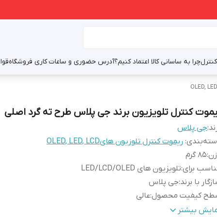
نترل
چرا به ساسانی کالا اعتماد کنیم؟
آدرس حضوری و ساعات کاری فروشگاه
قوا
یموت کنترل تلویزیون برند جی پلاس طرح ته گرد اصلی
ند:
جی پلاس
ته‌بندی
:
ریموت کنترل تلوزیون هایOLED, LED, LCD
زن
:
85 گرم
اسب برای
:
تلویزیون های LED/LCD/OLED
زگار با برند
:
جی پلاس
طح کیفیت محصول
:
عالی
الت کالا
:
اصلی
مایش بیشتر