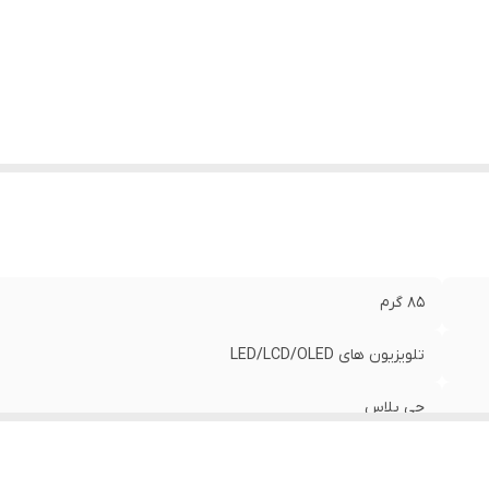
ع ریموت کنترل
:
ساده
85 گرم
تلویزیون های LED/LCD/OLED
جی پلاس
عالی