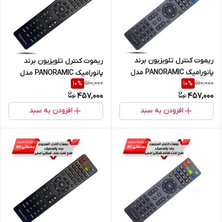
ریموت کنترل تلویزیون برند
ریموت کنترل تلویزیون برند
پانورامیک PANORAMIC مدل
پانورامیک PANORAMIC مدل
510,000
510,000
10
%
10
%
ak875223456 تخت کوتاه
kl7878 تخت بلند (اصلی)
457,000
457,000
(اصلی)
افزودن به سبد
افزودن به سبد