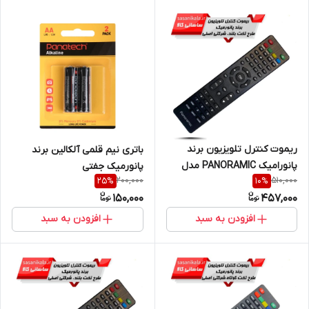
ریموت کنترل تلویزیون برند
باتری نیم قلمی آلکالین برند
پانورامیک PANORAMIC مدل
پانورمیک جفتی
200,000
510,000
25
%
10
%
2023 تخت بلند (اصلی)
150,000
457,000
افزودن به سبد
افزودن به سبد