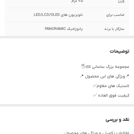
وزن
75 گرم
مناسب برای
تلویزیون های LED/LCD/OLED
سازگار با برند
پانورامیک PANORAMIC
رنگ
مشکی
توضیحات
اصالت کالا
اصل
مجموعه بزرگ ساسانی کالا🖐
سطح کیفیت
عالی
📍ویژگی های این محصول 📍
محصول
لاستیک های مقاوم✅
نوع ریموت کنترل
ساده،مادون قرمز
كيفيت فوق العاده ✅
جنس مرغوب اولیه ✅
آی سی تک بزرگ ✅
نقد و بررسی
تغذیه: دو عدد باطری نیم قلمی ✅
اطلاعات تکمیلی و ویژگی های محصول:
جنس بدنه مرغوب پلاستیکABS✅