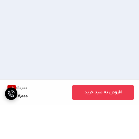
510,000
10
%
افزودن به سبد خرید
457,000