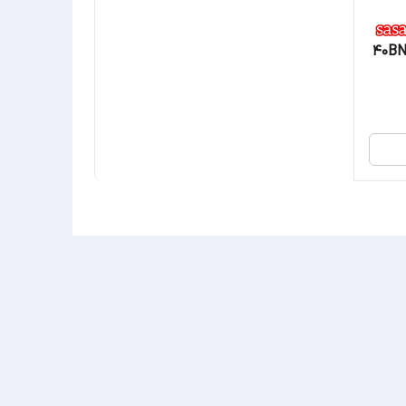
کنترل تلوزیون بست مدل 40BN2070J