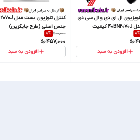
لویزیون ال ای دی و ال سی دی
بست مدل 40BN2070J کیفیت
جنس اصلی (طرح جایگزین)
8
%
500,000
8
یگزین غیرهم مارک))
457,000
4
افزودن به سبد
افزودن به سبد