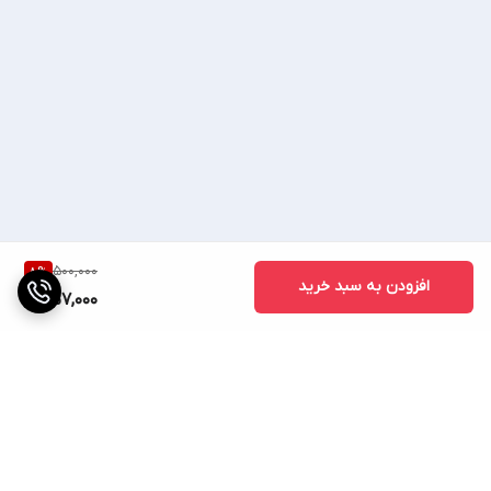
💥09023429854💥
♦صوتی تصویری ساسانی ♦
🔷(ساسانی کالا) 🔷
500,000
8
%
افزودن به سبد خرید
📢 اعتماد شما اعتبار 35ساله ماست📢
457,000
با یک بار خرید مشتری
دائم ما خواهید بود... 🌈
🌹خیلی مخلصیم 🌹