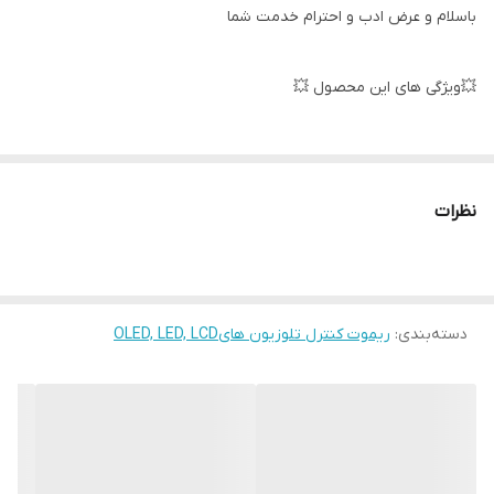
باسلام و عرض ادب و احترام خدمت شما
💥ویژگی های این محصول 💥
لاستیک های مقاوم✅
نظرات
كيفيت فوق العاده ✅
دسته‌بندی
:
ریموت کنترل تلوزیون هایOLED, LED, LCD
جنس مرغوب اولیه ✅
آی سی تک بزرگ ✅