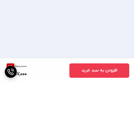
💥 شماره واتساپ، روبیکا، تلگرام: 💥
💥09023429854💥
500,000
8
%
افزودن به سبد خرید
♦صوتی تصویری ساسانی ♦
457,000
🔷(ساسانی کالا) 🔷
📢 اعتماد شما اعتبار 35ساله ماست📢
با یک بار خرید مشتری