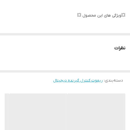
💥ویژگی های این محصول 💥
لاستیک های مقاوم✅
نظرات
كيفيت فوق العاده ✅
دسته‌بندی
:
ریموت کنترل گیرنده دیجیتال
جنس مرغوب اولیه ✅
آی سی تک بزرگ ✅