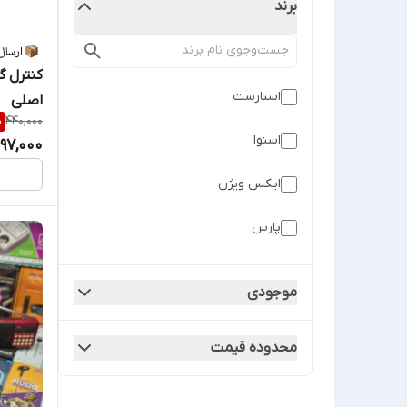
برند
استارست
اصلی
%
440,000
اسنوا
97,000
ایکس ویژن
پارس
پروویژن
موجودی
تکنوتل
محدوده قیمت
دنای
سیماران