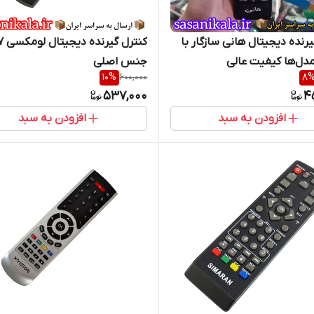
یرنده دیجیتال هانی سازگار با
کنترل گ
دل‌ها کیفیت عالی
جنس اصلی
10
%
600,000
8
537,000
4
افزودن به سبد
افزودن به سبد