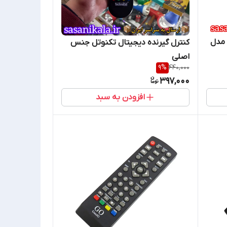
 مدل
کنترل گیرنده دیجیتال تکنوتل جنس
اصلی
9
%
440,000
397,000
افزودن به سبد