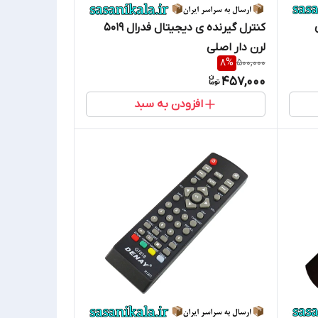
کنترل گیرنده ی دیجیتال فدرال 5019
لرن دار اصلی
8
%
500,000
457,000
افزودن به سبد