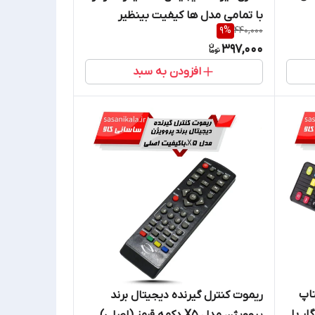
با تمامی مدل ها کیفیت بینظیر
9
%
440,000
397,000
افزودن به سبد
تاپ
ریموت کنترل گیرنده دیجیتال برند
FUJISAT سازگار با
پروویژن مدل X5 دکمه قرمز (اصلی)