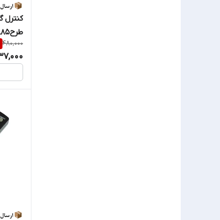
هانی
کنترل گ
طرح885کیفیت عالی
ویرا
%
480,000
37,000