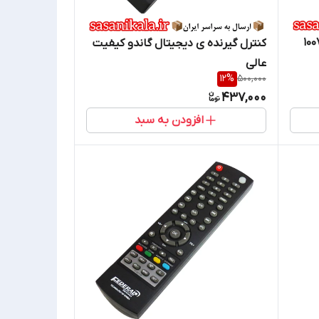
یرنده دیجیتال لومکسی 1007
کنترل گیرنده ی دیجیتال گاندو کیفیت
عالی
12
%
500,000
437,000
افزودن به سبد