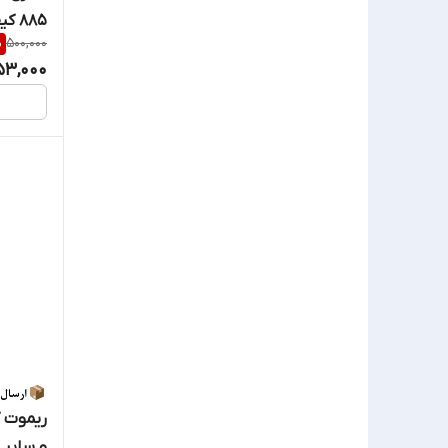
885 کیفیت عالی
%
500,000
53,000
و سایر 