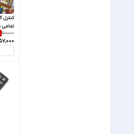
فراسو
کنترل گ
تمامی م
فوجی ست
%
500,000
57,000
کسرا
کنکورد
کونکورد
گاندو
لومکسی
مارشال
مکسیدر