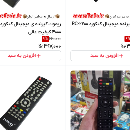
کنترل گیرنده دیجیتال کنکورد RC-2200
ریموت گیرنده ی دیجیتال کنکورد
4000 کیفیت عالی
9
%
440,000
9
397,000
3
افزودن به سبد
افزودن به سبد