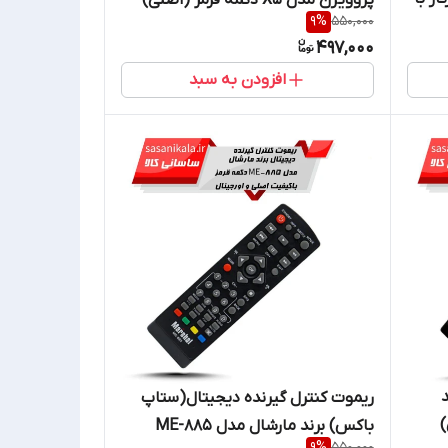
9
%
550,000
497,000
افزودن به سبد
ریموت کنترل گیرنده دیجیتال(ستاپ
)
باکس) برند مارشال مدل ME-885
9
%
550,000