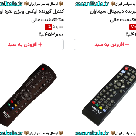
یرنده دیجیتال سیماران
کنترل گیرنده ایکس ویژن نقره ای
1250کیفیت عالی
11
%
510,000
8
453,000
4
افزودن به سبد
افزودن به سبد