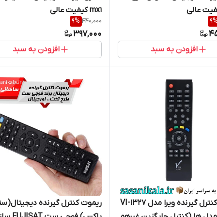
mx1 کیفیت عالی
9
%
440,000
9
397,000
4
افزودن به سبد
افزودن به سبد
ریموت کنترل گیرنده ویرا مدل VI-1327
ریموت کنترل گیرنده دیجیتال(س
مدل ها (کنترل جایگزین غیرهم
باکس) فوجی ست 