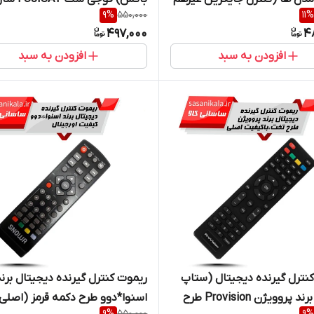
9
%
550,000
11
%
ال میگردد)
تمامی مدل ها طرح تخت*اصلی*
497,000
4
افزودن به سبد
افزودن به سبد
نترل گیرنده دیجیتال (ستاپ
ریموت کنترل گیرنده دیجیتال برند
باکس) برند پروویژن Provision طرح
اسنوا*دوو طرح دکمه قرمز (اصلی
9
%
550,000
9
%