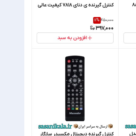
تال مارشال 888
کنترل گیرنده ی دنای 7818 کیفیت عالی
11
%
450,000
397,000
افزودن به سبد
دل
کنترل گیرنده دیجیتال مکسیدر سازگار