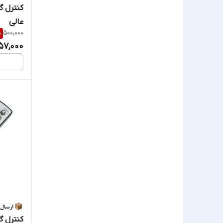
کنترل گ
عالی
%
500,000
57,000
کنترل گ