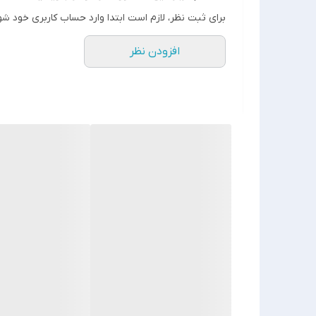
برای ثبت نظر، لازم است ابتدا وارد حساب کاربری خود شو
افزودن نظر
جنس مرغوب اولیه ✅
آی سی تک بزرگ ✅
تغذیه: دو عدد باطری نیم قلمی ✅
چشمی از راه دور و..... ✅
❌توجه نمایید :❌