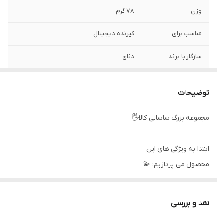
وزن
78 گرم
مناسب برای
گیرنده دیجیتال
سازگار با برند
دنای
اصالت کالا
اصل
توضیحات
سطح کیفیت
عالی
محصول
مجموعه بزرگ ساسانی کالا🖐
نوع ریموت کنترل
ساده
ابتدا به ویژگی های این
محصول می پردازیم: 💫
◉ دارای کربن باکیفیت در ساخت دکمه ها ✅
نقد و بررسی
◉ بدنه مقاوم مهندسی ABS ✅