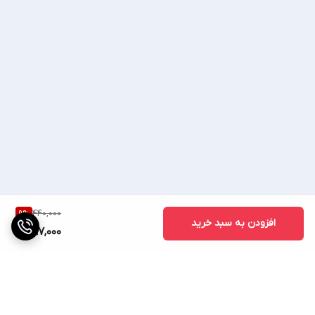
440,000
9
%
افزودن به سبد خرید
397,000