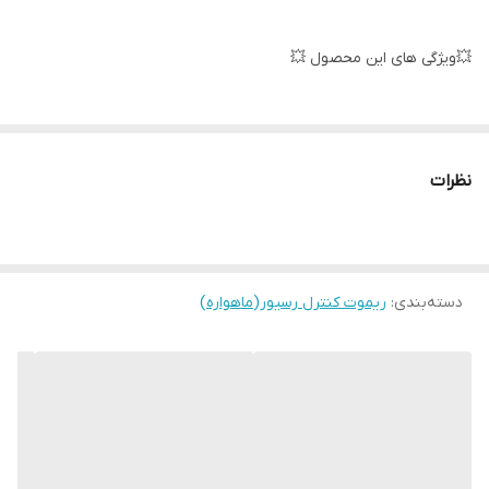
💥ویژگی های این محصول 💥
لاستیک های مقاوم✅
نظرات
كيفيت فوق العاده ✅
جنس مرغوب اولیه ✅
دسته‌بندی
:
ریموت کنترل رسیور(ماهواره)
آی سی تک بزرگ ✅
تغذیه: دو عدد باطری نیم قلمی ✅
جنس بدنه مرغوب پلاستیکABS✅