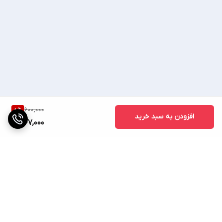
💥09023429854💥
🔷(ساسانی کالا) 🔷
📢 رضایت شما افتخار ماست📢
600,000
8
%
افزودن به سبد خرید
547,000