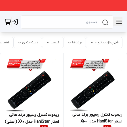
پربازدیدترین
برندها
قیمت
دسته‌بندی
فقط م
ریموت کنترل رسیور برند هانی
ریموت کنترل رسیور برند هانی
استار HaniStar مدل X100
استار HaniStar مدل X90 (اصلی)