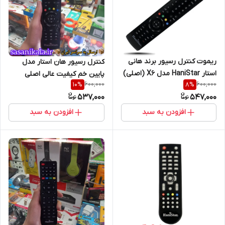
ریموت کنترل رسیور برند هانی
کنترل رسیور هان استار مدل
استار HaniStar مدل X6 (اصلی)
پایین خم کیفیت عالی اصلی
600,000
600,000
10
%
8
%
537,000
547,000
افزودن به سبد
افزودن به سبد