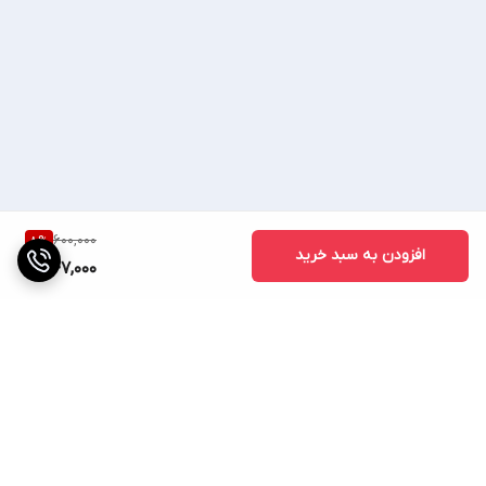
💥09023429854💥
🔷(ساسانی کالا) 🔷
📢 رضایت شما افتخار ماست📢
600,000
8
%
افزودن به سبد خرید
547,000