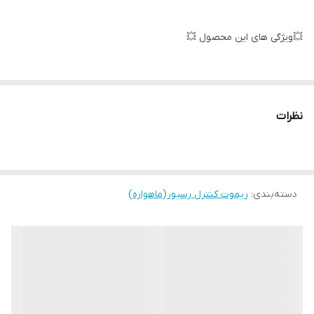
💥ویژگی های این محصول 💥
لاستیک های مقاوم✅
نظرات
كيفيت فوق العاده ✅
جنس مرغوب اولیه ✅
دسته‌بندی
:
ریموت کنترل رسیور(ماهواره)
آی سی تک بزرگ ✅
تغذیه: دو عدد باطری نیم قلمی ✅
جنس بدنه مرغوب پلاستیکABS✅