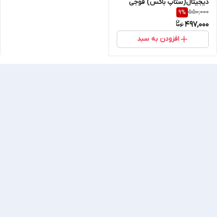
دیجیتال(ستاپ باکس) فوجی
550,000
9
%
ست FUJISAT سازگار با تمامی
497,000
مدل ها طرح تخت*اصلی*
افزودن به سبد