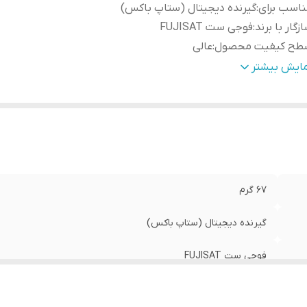
اسب برای
:
گیرنده دیجیتال (ستاپ باکس)
زگار با برند
:
فوجی ست FUJISAT
طح کیفیت محصول
:
عالی
ع ریموت کنترل
:
ساده مادون قرمز
مایش بیشتر
نگ
:
مشکی
الت کالا
:
اصل
67 گرم
گیرنده دیجیتال (ستاپ باکس)
فوجی ست FUJISAT
عالی