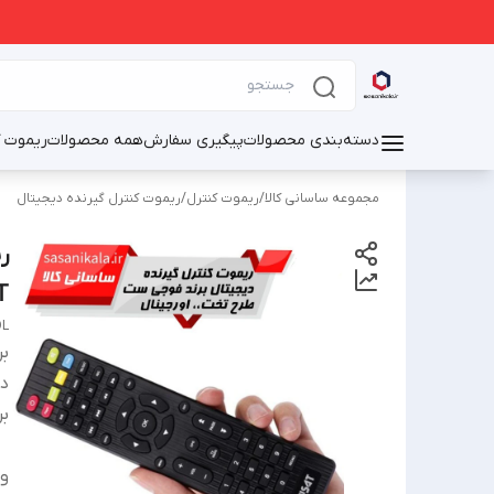
دسته‌بندی محصولات
پیگیری سفارش
همه محصولات
ریموت ک
مجموعه ساسانی کالا
/
ریموت کنترل
/
ریموت کنترل گیرنده دیجیتال
ر
JISAT
OL
بر
دس
بر
و