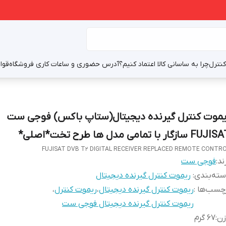
نترل
چرا به ساسانی کالا اعتماد کنیم؟
آدرس حضوری و ساعات کاری فروشگاه
قوا
یموت کنترل گیرنده دیجیتال(ستاپ باکس) فوجی ست
FU سازگار با تمامی مدل ها طرح تخت*اصلی*
FUJISAT DVB T2 DIGITAL RECEIVER REPLACED REMOTE CONTR
ند:
فوجی ست
ته‌بندی
:
ریموت کنترل گیرنده دیجیتال
چسب‌ها :
ریموت کنترل گیرنده دیجیتال
،
ریموت کنترل
،
ریموت کنترل گیرنده دیجیتال فوجی ست
زن
:
67 گرم