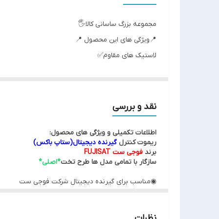
نوع ریموت کنترل
مجموعه بزرگ ساسانی کالا🖐
رنگ
📍ویژگی های این محصول 📍
لاستیک های مقاوم✅
اصالت کالا
كيفيت فوق العاده ✅
جنس مرغوب اولیه ✅
آی سی تک بزرگ ✅
نقد و بررسی
تغذیه: دو عدد باطری نیم قلمی ✅
اطلاعات تکمیلی و ویژگی های محصول:
جنس بدنه مرغوب پلاستیکABS✅
ریموت کنترل
گیرنده دیجیتال(ستاپ باکس)
چشمی از راه دور و..... ✅
برند
فوجی ست FUJISAT
سازگار با تمامی مدل ها طرح تخت
*اصلی*
❌توجه نمایید :❌
◉مناسب برای گیرنده دیجیتال شرکت فوجی ست
◉دارای کیفیت الف و ساخت بالا
💢 زمانی که ظاهر کنترلها شبیه هم باشند ۹۹ درصد همسان هستند و فرکانس یکسانی دارند.💢
◉بدون نیاز به تغییرات خاصی برای کارکرد
◉فرکانس کاری 38 کیلوهرتز
👁️‍🗨️این کنترل برای کارکرد نیازی به ست کردن یا هیچ
نظرات