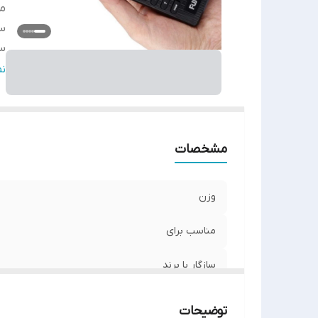
من
سا
س
نو
ن
ر
اص
مشخصات
وزن
مناسب برای
سازگار با برند
سطح کیفیت محصول
توضیحات